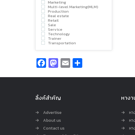
Marketing
Multi-level Marketing(MLM)
Production
Real estate
Retail
Sale
Service
Technology
Trainer
Transportation
Facebook
Mastodon
Email
Share
ลิ้งค์สำคัญ
หางา
Advertise
หา
About us
หาง
Contact us
หาง