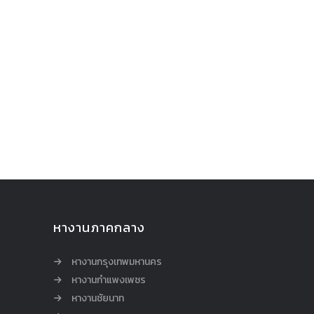
หางานภาคกลาง
หางานกรุงเทพมหานคร
หางานกำแพงเพชร
หางานชัยนาท