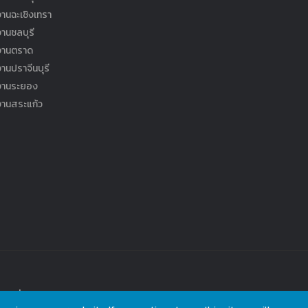
านฉะเชิงเทรา
านชลบุรี
งานตราด
านปราจีนบุรี
งานระยอง
งานสระแก้ว
rved.