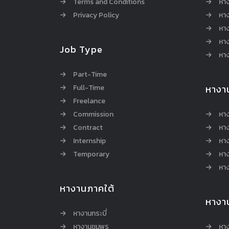
Terms and Conditions
หา
Privacy Policy
หา
หา
หา
Job Type
หาง
Part-Time
Full-Time
หางา
Freelance
Commission
หา
Contract
หา
Internship
หาง
Temporary
หาง
หาง
หางานภาคใต้
หางา
หางานกระบี่
หางานชุมพร
หาง