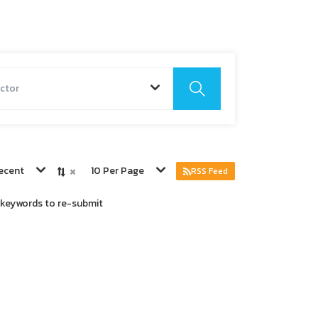
ctor
×
ecent
10 Per Page
RSS Feed
r keywords to re-submit