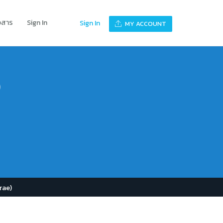
าวสาร
Sign In
Sign In
MY ACCOUNT
)
rae)