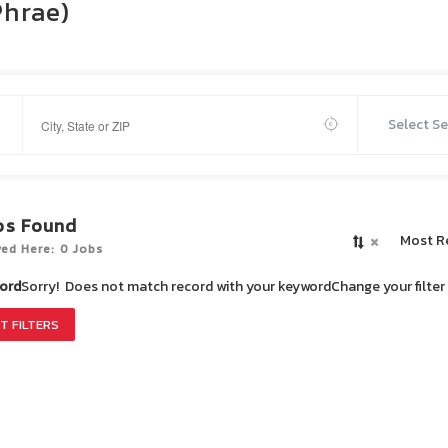
Phrae)
Select Se
bs Found
×
Most R
yed Here: 0 Jobs
ord
Sorry! Does not match record with your keyword
Change your filte
T FILTERS