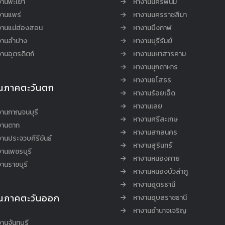
งานพะเยา
หางานนครพนม
งานแพร่
หางานนครราชสีมา
งานแม่ฮ่องสอน
หางานบึงกาฬ
งานลำปาง
หางานบุรีรัมย์
านอุตรดิตถ์
หางานมหาสารคาม
หางานมุกดาหาร
หางานยโสธร
นภาคตะวันตก
หางานร้อยเอ็ด
หางานเลย
งานกาญจนบุรี
หางานศรีสะเกษ
งานตาก
หางานสกลนคร
านประจวบคีรีขันธ์
หางานสุรินทร์
านเพชรบุรี
หางานหนองคาย
านราชบุรี
หางานหนองบัวลำภู
หางานอุดรธานี
นภาคตะวันออก
หางานอุบลราชธานี
หางานอำนาจเจริญ
านจันทบุรี