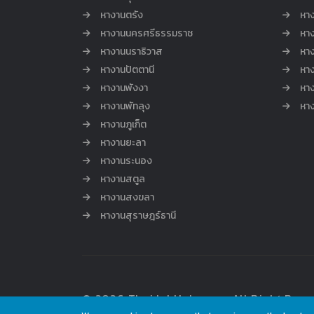
หางานตรัง
หาง
หางานนครศรีธรรมราช
หาง
หางานนราธิวาส
หา
หางานปัตตานี
หาง
หางานพังงา
หา
หางานพัทลุง
หา
หางานภูเก็ต
หางานยะลา
หางานระนอง
หางานสตูล
หางานสงขลา
หางานสุราษฎร์ธานี
© 2026 ThaiJobHub.com , All Right Rese