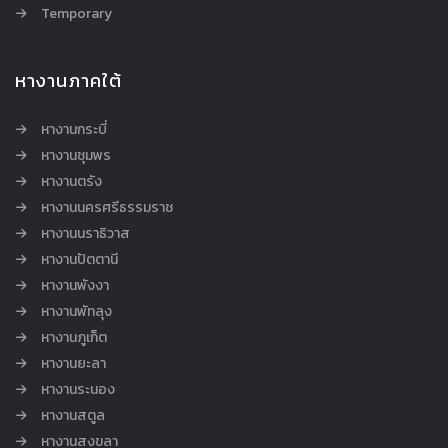
Temporary
หางานภาคใต้
หางานกระบี่
หางานชุมพร
หางานตรัง
หางานนครศรีธรรมราช
หางานนราธิวาส
หางานปัตตานี
หางานพังงา
หางานพัทลุง
หางานภูเก็ต
หางานยะลา
หางานระนอง
หางานสตูล
หางานสงขลา