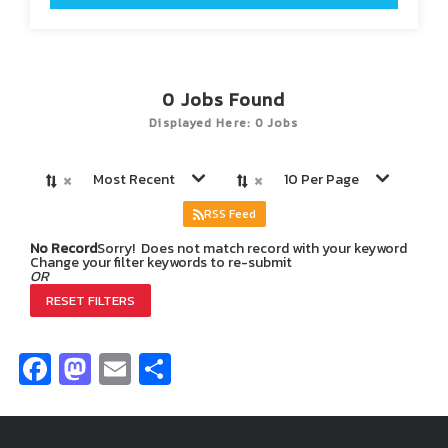
0
Jobs Found
Displayed Here: 0 Jobs
×
×
Most Recent
10 Per Page
RSS Feed
No Record
Sorry! Does not match record with your keyword
Change your filter keywords to re-submit
OR
RESET FILTERS
Facebook
Mastodon
Email
Share