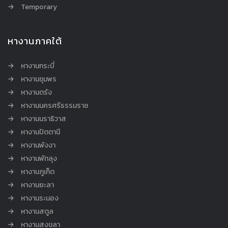
Temporary
หางานภาคใต้
หางานกระบี่
หางานชุมพร
หางานตรัง
หางานนครศรีธรรมราช
หางานนราธิวาส
หางานปัตตานี
หางานพังงา
หางานพัทลุง
หางานภูเก็ต
หางานยะลา
หางานระนอง
หางานสตูล
หางานสงขลา