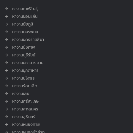
หางานกาฬสินธุ์
หางานขอนแก่น
หางานชัยภูมิ
หางานนครพนม
หางานนครราชสีมา
หางานบึงกาฬ
หางานบุรีรัมย์
หางานมหาสารคาม
หางานมุกดาหาร
หางานยโสธร
หางานร้อยเอ็ด
หางานเลย
หางานศรีสะเกษ
หางานสกลนคร
หางานสุรินทร์
หางานหนองคาย
หางานหนองบัวลำภู