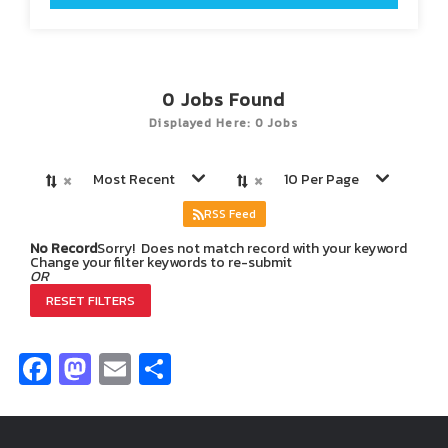
0
Jobs Found
Displayed Here: 0 Jobs
×
×
Most Recent
10 Per Page
RSS Feed
No Record
Sorry! Does not match record with your keyword
Change your filter keywords to re-submit
OR
RESET FILTERS
Facebook
Mastodon
Email
Share