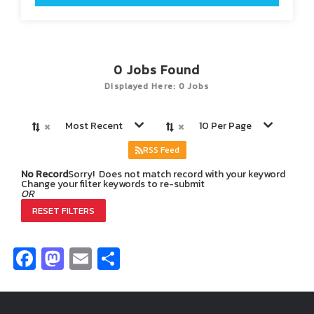
0
Jobs Found
Displayed Here: 0 Jobs
×
×
Most Recent
10 Per Page
RSS Feed
No Record
Sorry! Does not match record with your keyword
Change your filter keywords to re-submit
OR
RESET FILTERS
Facebook
Mastodon
Email
Share