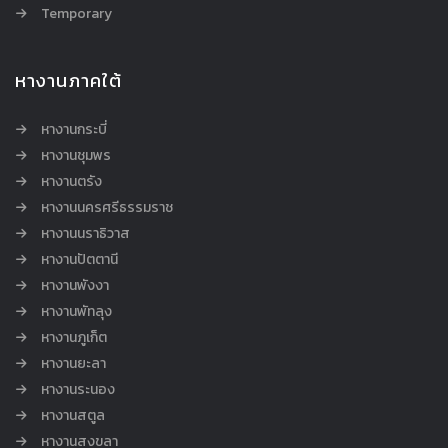
Temporary
หางานภาคใต้
หางานกระบี่
หางานชุมพร
หางานตรัง
หางานนครศรีธรรมราช
หางานนราธิวาส
หางานปัตตานี
หางานพังงา
หางานพัทลุง
หางานภูเก็ต
หางานยะลา
หางานระนอง
หางานสตูล
หางานสงขลา