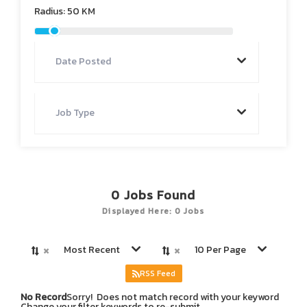
Radius:
50
KM
Date Posted
Job Type
0
Jobs Found
Displayed Here: 0 Jobs
×
×
Most Recent
10 Per Page
RSS Feed
No Record
Sorry! Does not match record with your keyword
Change your filter keywords to re-submit