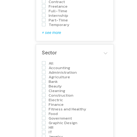
Contract
Freelance
Full-Time
Internship
Part-Time
Temporary
+ see more
Sector
All
Accounting
Administration
Agriculture
Bank
Beauty
Cleaning
Construction
Electric
Finance
Fitness and Healthy
Food
Government
Graphic Design
HR
IT
Jewelry