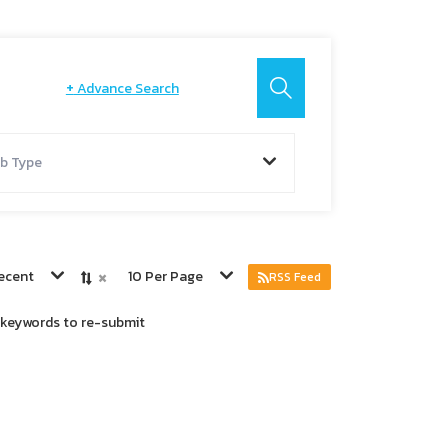
+
Advance Search
b Type
×
ecent
10 Per Page
RSS Feed
r keywords to re-submit