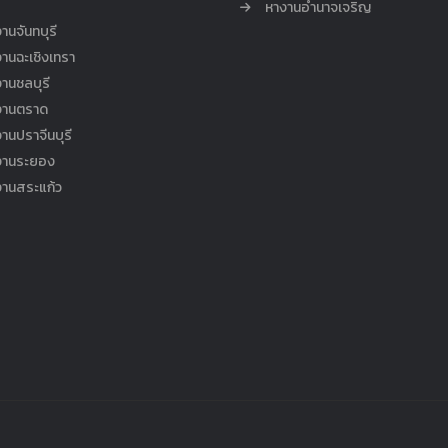
หางานอำนาจเจริญ
านจันทบุรี
านฉะเชิงเทรา
านชลบุรี
งานตราด
านปราจีนบุรี
งานระยอง
งานสระแก้ว