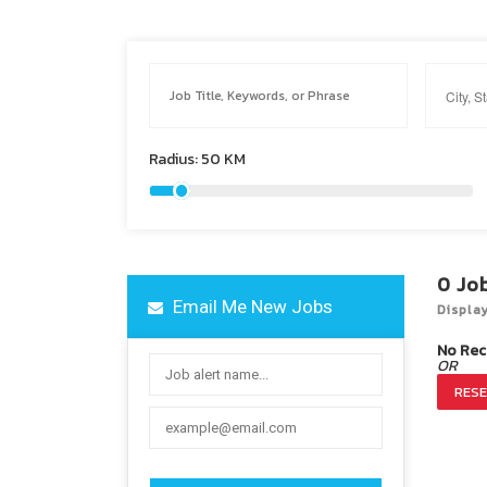
Radius:
50
KM
0
Jo
Email Me New Jobs
Displa
No Rec
OR
RESE