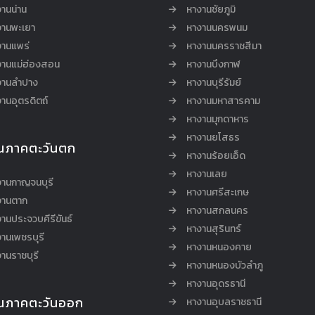
านน่าน
หางานชัยภูมิ
งานพะเยา
หางานนครพนม
งานแพร่
หางานนครราชสีมา
งานแม่ฮ่องสอน
หางานบึงกาฬ
งานลำปาง
หางานบุรีรัมย์
านอุตรดิตถ์
หางานมหาสารคาม
หางานมุกดาหาร
หางานยโสธร
นภาคตะวันตก
หางานร้อยเอ็ด
หางานเลย
งานกาญจนบุรี
หางานศรีสะเกษ
งานตาก
หางานสกลนคร
านประจวบคีรีขันธ์
หางานสุรินทร์
านเพชรบุรี
หางานหนองคาย
านราชบุรี
หางานหนองบัวลำภู
หางานอุดรธานี
นภาคตะวันออก
หางานอุบลราชธานี