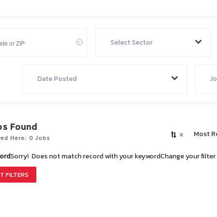
Select Sector
Date Posted
Jo
bs Found
×
Most R
yed Here: 0 Jobs
ord
Sorry! Does not match record with your keyword
Change your filte
T FILTERS