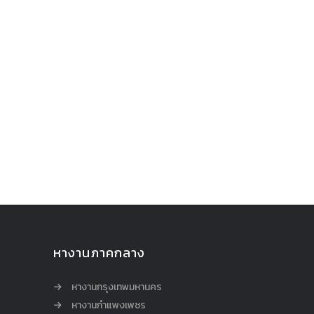
หางานภาคกลาง
หางานกรุงเทพมหานคร
หางานกำแพงเพชร