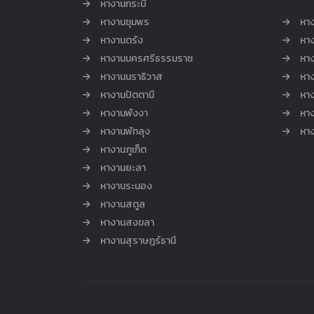
หางานกระบี่
หางานชุมพร
หาง
หางานตรัง
หาง
หางานนครศรีธรรมราช
หาง
หางานนราธิวาส
หา
หางานปัตตานี
หาง
หางานพังงา
หา
หางานพัทลุง
หา
หางานภูเก็ต
หางานยะลา
หางานระนอง
หางานสตูล
หางานสงขลา
หางานสุราษฎร์ธานี