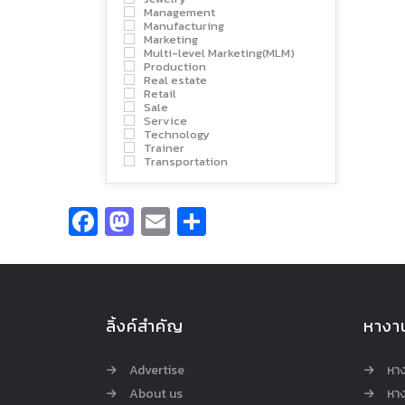
Management
Manufacturing
Marketing
Multi-level Marketing(MLM)
Production
Real estate
Retail
Sale
Service
Technology
Trainer
Transportation
Facebook
Mastodon
Email
Share
ลิ้งค์สำคัญ
หางา
Advertise
หา
About us
หาง