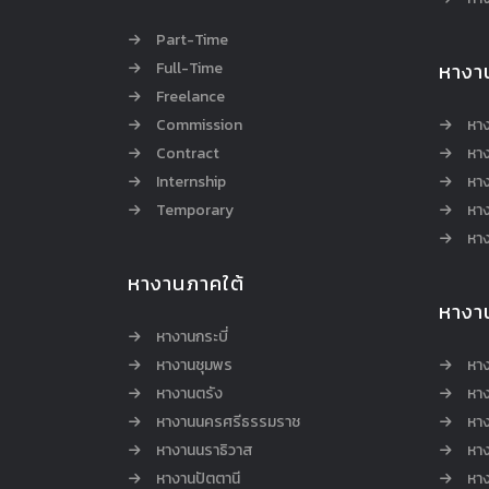
Part-Time
Full-Time
หางา
Freelance
Commission
หา
Contract
หา
Internship
หาง
Temporary
หาง
หาง
หางานภาคใต้
หางา
หางานกระบี่
หางานชุมพร
หาง
หางานตรัง
หาง
หางานนครศรีธรรมราช
หาง
หางานนราธิวาส
หา
หางานปัตตานี
หาง