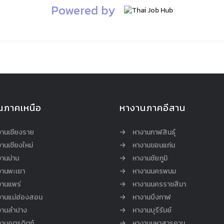
Powered by
นภาคเหนือ
หางานภาคอีสาน
งานเชียงราย
หางานกาฬสินธุ์
านเชียงใหม่
หางานขอนแก่น
านน่าน
หางานชัยภูมิ
งานพะเยา
หางานนครพนม
งานแพร่
หางานนครราชสีมา
งานแม่ฮ่องสอน
หางานบึงกาฬ
งานลำปาง
หางานบุรีรัมย์
านอุตรดิตถ์
หางานมหาสารคาม