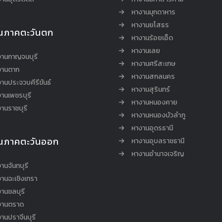
หางานมุกดาหาร
หางานยโสธร
นภาคตะวันตก
หางานร้อยเอ็ด
หางานเลย
งานกาญจนบุรี
หางานศรีสะเกษ
งานตาก
หางานสกลนคร
านประจวบคีรีขันธ์
หางานสุรินทร์
านเพชรบุรี
หางานหนองคาย
านราชบุรี
หางานหนองบัวลำภู
หางานอุดรธานี
นภาคตะวันออก
หางานอุบลราชธานี
หางานอำนาจเจริญ
านจันทบุรี
านฉะเชิงเทรา
านชลบุรี
งานตราด
านปราจีนบุรี