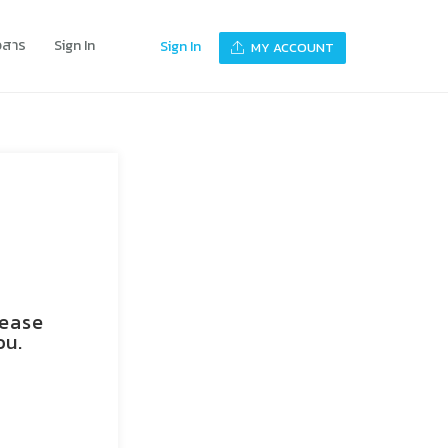
าวสาร
Sign In
Sign In
MY ACCOUNT
lease
ou.